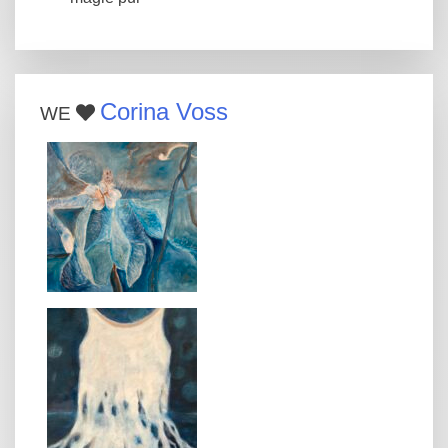
Corina Voss
WE